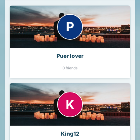
P
Puer lover
0 friends
K
King12